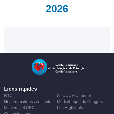
2026
Liens rapides
RTC
STCCCV Channel
Nos Formations certifiantes
Médiathèque du Congrès
Mastères et CEC
Les Highlights
Contactez nous