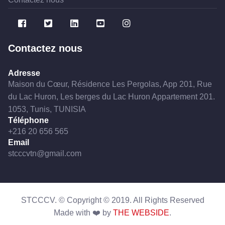
Contactez nous
Adresse
Maison du Cœur, Résidence Les Pergolas, App 201, Rue
du Lac Huron, Les berges du Lac Huron Appartement 201.
1053, Tunis, TUNISIA
Téléphone
+216 20 656 565
Email
stcccvtn@gmail.com
STCCCV. © Copyright ©
2019
. All Rights Reserved
Made with ❤️ by
THE WEBSIDE
.