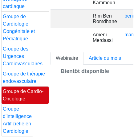
Kammoun
cardiaque
Rim Ben
benro
Groupe de
Romdhane
Cardiologie
Congénitale et
Ameni
marde
Pédiatrique
Merdassi
Groupe des
Urgences
Webinaire
Article du mois
Cardiovasculaires
Bientôt disponible
Groupe de thérapie
endovasculaire
Groupe de Cardio-
Oncologie
Groupe
d'Intelligence
Artificielle en
Cardiologie