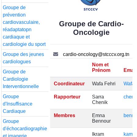
Groupe de
prévention
cardiovasculaire,
Groupe de Cardio-
réadaptatopn
Oncologie
cardiaque et
cardiologie du sport
Groupe des jeunes
cardio-oncology@stcccv.org.tn
cardiologues
Nom et
Prénom
Email
Groupe de
Cardiologie
Coordinateur
Wafa Fehri
Wafaf
Interventionnelle
Groupe
Rapporteur
Sarra
cheni
Chenik
d'Insuffisance
Cardiaque
Membres
Emna
benno
Bennour
Groupe
d'échocardiographie
Ikram
kammo
et imagerie