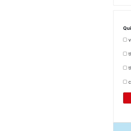
Qui
v
t
t
c