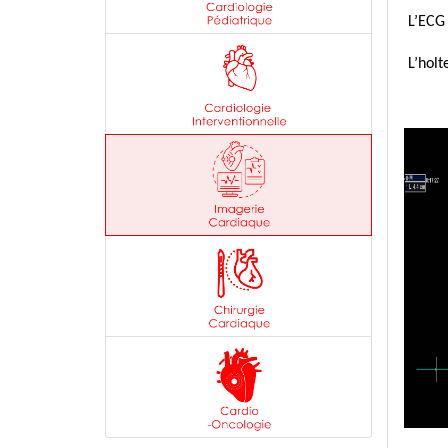
L’ECG 
L’holt