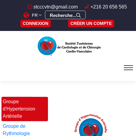
stcccvtn@gmail.com
+216 20 656 565
FR
Recherche...
CONNEXION
CRÉER UN COMPTE
Groupe
d'Hypertension
Artérielle
Groupe de
Rythmologie