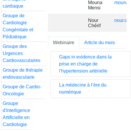
Mouna
mouna.
cardiaque
Mensi
Groupe de
Nour
nour.ch
Cardiologie
Chérif
Congénitale et
Pédiatrique
Webinaire
Article du mois
Groupe des
Urgences
Gaps in evidence dans la
Cardiovasculaires
prise en charge de
Groupe de thérapie
l'hypertension artérielle
endovasculaire
La médecine à l’ère du
Groupe de Cardio-
numérique
Oncologie
Groupe
d'Intelligence
Artificielle en
Cardiologie