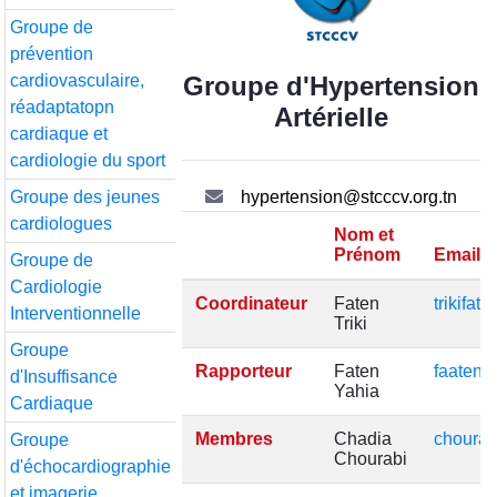
Groupe de
prévention
cardiovasculaire,
Groupe d'Hypertension
réadaptatopn
Artérielle
cardiaque et
cardiologie du sport
Groupe des jeunes
hypertension@stcccv.org.tn
cardiologues
Nom et
Prénom
Email
Groupe de
Cardiologie
Coordinateur
Faten
trikifa
Interventionnelle
Triki
Groupe
Rapporteur
Faten
faateny
d'Insuffisance
Yahia
Cardiaque
Membres
Chadia
chourab
Groupe
Chourabi
d'échocardiographie
et imagerie