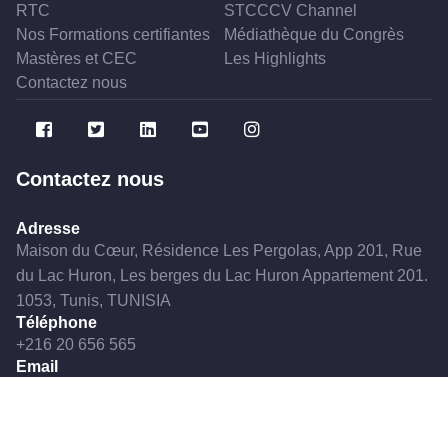
RTC
STCCCV Channel
Nos Formations certifiantes
Médiathèque du Congrès
Mastères et CEC
Les Highlights
Contactez nous
Contactez nous
Adresse
Maison du Cœur, Résidence Les Pergolas, App 201, Rue
du Lac Huron, Les berges du Lac Huron Appartement 201.
1053, Tunis, TUNISIA
Téléphone
+216 20 656 565
Email
stcccvtn@gmail.com