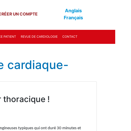
Anglais
CRÉER UN COMPTE
Français
E PATIENT
REVUE DE CARDIOLOGIE
CONTACT
e cardiaque-
 thoracique !
angineuses typiques qui ont duré 30 minutes et