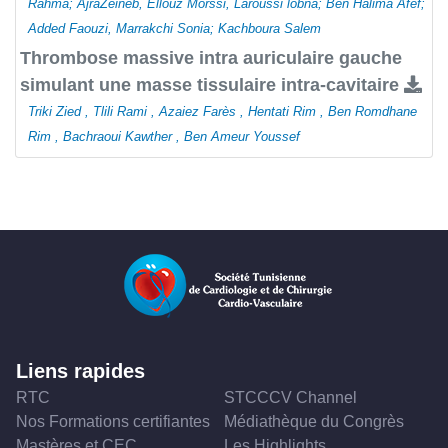
Rahma; AjraZeineb, Ellouz Morssi, Laroussi lobna; Ben Halima Afef;
Added Faouzi, Marrakchi Sonia; Kachboura Salem
Thrombose massive intra auriculaire gauche
simulant une masse tissulaire intra-cavitaire
Triki Zied , Tlili Rami , Azaiez Farès , Hentati Rim , Ben Romdhane
Rim , Bachraoui Kawther , Ben Ameur Youssef
Liens rapides
RTC
STCCCV Channel
Nos Formations certifiantes
Médiathèque du Congrès
Mastères et CEC
Les Highlights