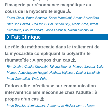
l’imagerie par résonnance magnétique au
cours de la myocardite aiguë
Fares Cherif, Emna Bennour, Sonia Marrakchi, Amine Bousoffera,
Afef Ben Halima, Zied Ibn El Haj, Henda Neji, Monia Attia, Ikram
Kammoun, Faouzi Addad, Lobna Laroussi, Salem Kachboura
Fait Clinique
Le rôle du méthotrexate dans le traitement de
la myocardite compliquant la polyarthrite
rhumatoïde : A propos d'un cas
Rim Dhahri, Chadia Chourabi, Takoua Mhemli, Maroua Slouma, Leila
Metoui, Abdeddayem Haggui, Nadhem Hajlaoui , Dhaker Lahidheb,
Imen Gharsallah, Wafa Fehri
Endocardite infectieuse sur communication
interventriculaire méconnue chez l’adulte : à
propos d’un cas
Imen Bouhlel, Samia,Ernez, Aymen Ben Abdesselem , Hatem