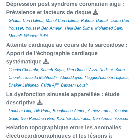
Dépression post syndrome coronarien aigu :
Prévalence et facteurs de risque
Ghada. Ben Halima, Manel Ben Halima, Rahma. Damak, Sarra Ben
Youssef, Youssef Ben Ameur , Hedi Ben Slima, Mohamed Sami
Mourali, Wissem Sdiri
Atteinte cardiaque au cours de la sarcoïdose :
Apport de l’échographie cardiaque
systématique
Chadia Chourabi, Sameh Sayhi, Rim Dhahri, Azza Redissi, Sarra
Chenik, Houaida Mahfoudhi, Abdeddayem Haggui,Nadhem Hajlaoui,
Dhaker Lahidheb, Faida Ajili, Bassem Louzir
La dysfonction sinusale appareillée : étude
descriptive
Laadhar Lilia, Tlili Rami, Boughariou Aimen, Azaiez Fares, Yassine
Gadri, Ben Romdhan Rim, Kawther Bachraoui, Ben Ameur Youssef
Relation topographique entre les anomalies
électrocardiographiques et les lésions à