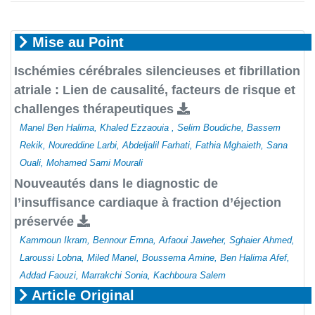
Mise au Point
Ischémies cérébrales silencieuses et fibrillation
atriale : Lien de causalité, facteurs de risque et
challenges thérapeutiques
Manel Ben Halima, Khaled Ezzaouia , Selim Boudiche, Bassem
Rekik, Noureddine Larbi, Abdeljalil Farhati, Fathia Mghaieth, Sana
Ouali, Mohamed Sami Mourali
Nouveautés dans le diagnostic de
l’insuffisance cardiaque à fraction d’éjection
préservée
Kammoun Ikram, Bennour Emna, Arfaoui Jaweher, Sghaier Ahmed,
Laroussi Lobna, Miled Manel, Boussema Amine, Ben Halima Afef,
Addad Faouzi, Marrakchi Sonia, Kachboura Salem
Article Original