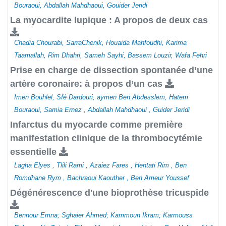
Bouraoui, Abdallah Mahdhaoui, Gouider Jeridi
La myocardite lupique : A propos de deux cas
Chadia Chourabi, SarraChenik, Houaida Mahfoudhi, Karima
Taamallah, Rim Dhahri, Sameh Sayhi, Bassem Louzir, Wafa Fehri
Prise en charge de dissection spontanée d’une
artère coronaire: à propos d’un cas
Imen Bouhlel, Sfé Dardouri, aymen Ben Abdesslem, Hatem
Bouraoui, Samia Ernez , Abdallah Mahdhaoui , Guider Jeridi
Infarctus du myocarde comme première
manifestation clinique de la thrombocytémie
essentielle
Lagha Elyes , Tlili Rami , Azaiez Fares , Hentati Rim , Ben
Romdhane Rym , Bachraoui Kaouther , Ben Ameur Youssef
Dégénérescence d'une bioprothèse tricuspide
Bennour Emna; Sghaier Ahmed; Kammoun Ikram; Karmouss