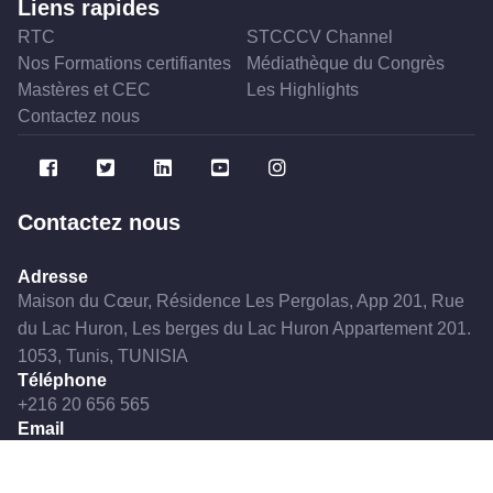
Liens rapides
RTC
STCCCV Channel
Nos Formations certifiantes
Médiathèque du Congrès
Mastères et CEC
Les Highlights
Contactez nous
Contactez nous
Adresse
Maison du Cœur, Résidence Les Pergolas, App 201, Rue
du Lac Huron, Les berges du Lac Huron Appartement 201.
1053, Tunis, TUNISIA
Téléphone
+216 20 656 565
Email
stcccvtn@gmail.com