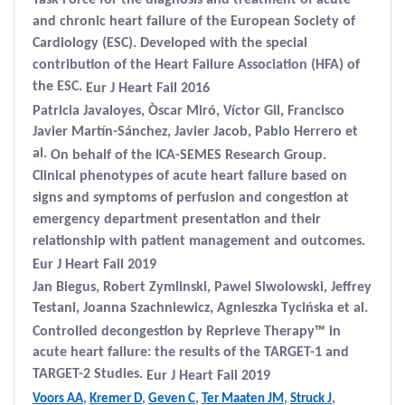
Task Force for the diagnosis and treatment of acute
and chronic heart failure of the European Society of
Cardiology (ESC). Developed with the special
contribution of the Heart Failure Association (HFA) of
the ESC.
Eur J Heart Fail 2016
Patricia Javaloyes, Òscar Miró, Víctor Gil, Francisco
Javier Martín-Sánchez, Javier Jacob, Pablo Herrero et
al.
On behalf of the ICA-SEMES Research Group.
Clinical phenotypes of acute heart failure based on
signs and symptoms of perfusion and congestion at
emergency department presentation and their
relationship with patient management and outcomes.
Eur J Heart Fail 2019
Jan Biegus, Robert Zymlinski, Pawel Siwolowski, Jeffrey
Testani, Joanna Szachniewicz, Agnieszka Tycińska et al.
Controlled decongestion by Reprieve Therapy™ in
acute heart failure: the results of the TARGET-1 and
TARGET-2 Studies.
Eur J Heart Fail 2019
Voors AA
,
Kremer D
,
Geven C
,
Ter Maaten JM
,
Struck J
,