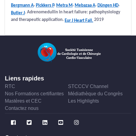
,
,
,
,
,
Bergmann A
Pickkers P
Metra M
Mebazaa A
Düngen HD
. Adrenomedullin in heart failure: pathophysiology
Butler J
and therapeutic application.
2019
Eur J Heart Fail.
Liens rapides
RTC
STCCCV Channel
Nos Formations certifiantes
Médiathèque du Congrès
Mastères et CEC
Les Highlights
Contactez nous