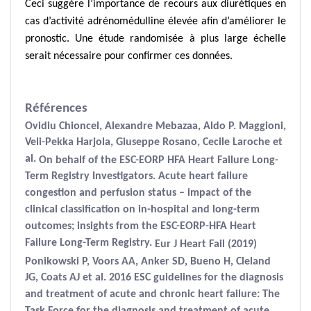
Ceci suggère l’importance de recours aux diurétiques en
cas d’activité adrénomédulline élevée afin d’améliorer le
pronostic. Une étude randomisée à plus large échelle
serait nécessaire pour confirmer ces données.
Références
Ovidiu Chioncel, Alexandre Mebazaa, Aldo P. Maggioni,
Veli-Pekka Harjola, Giuseppe Rosano, Cecile Laroche et
al.
On behalf of the ESC-EORP HFA Heart Failure Long-
Term Registry Investigators. Acute heart failure
congestion and perfusion status – impact of the
clinical classification on in-hospital and long-term
outcomes; insights from the ESC-EORP-HFA Heart
Failure Long-Term Registry.
Eur J Heart Fail (2019)
Ponikowski P, Voors AA, Anker SD, Bueno H, Cleland
JG, Coats AJ et al. 2016 ESC guidelines for the diagnosis
and treatment of acute and chronic heart failure: The